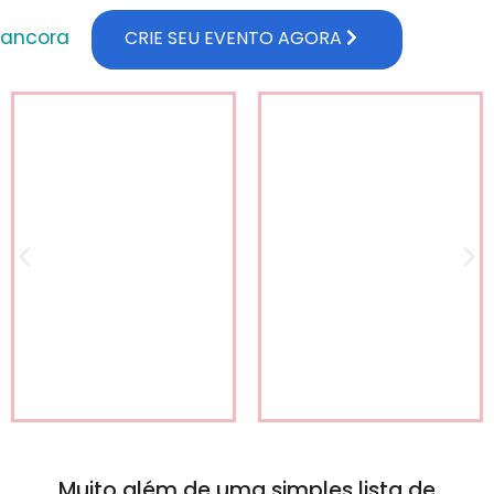
ancora
CRIE SEU EVENTO AGORA
15 anos da Paula
Aniversário de 55
Anos do Paulo
Por Paula Teixeira
Por Juliana
VISITE
VISITE
Muito além de uma simples lista de