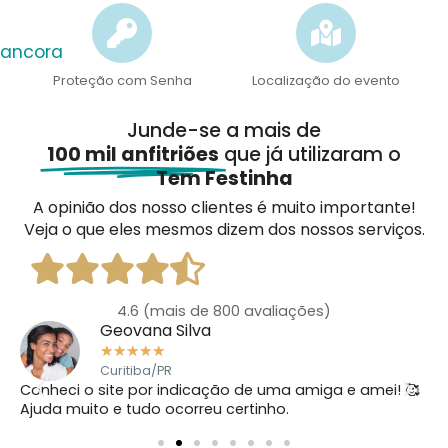
ancora
Proteção com Senha
Localização do evento
Junde-se a mais de
100 mil anfitriões
que já utilizaram o
Tem Festinha
A opinião dos nosso clientes é muito importante!
Veja o que eles mesmos dizem dos nossos serviços.
4.6 (mais de 
800
 avaliações)
Geovana Silva
★
★
★
★
★
Curitiba/PR
Conheci o site por indicação de uma amiga e amei! 🥰
O
a
Ajuda muito e tudo ocorreu certinho.
q
o
p