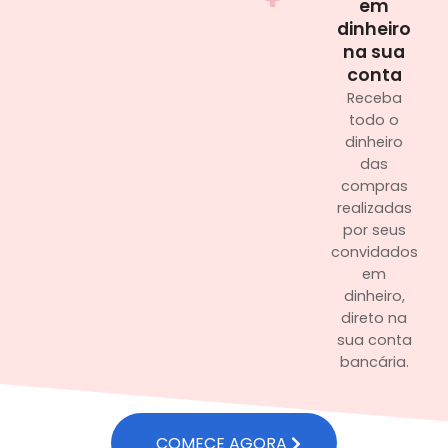
em
dinheiro
na sua
conta
Receba
todo o
dinheiro
das
compras
realizadas
por seus
convidados
em
dinheiro,
direto na
sua conta
bancária.
COMECE AGORA